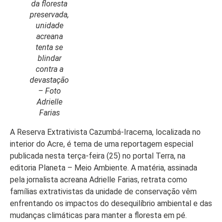
da floresta
preservada,
unidade
acreana
tenta se
Início
blindar
Últimas
contra a
Notícias
devastação
–
Foto
Agenda
Adrielle
Cultural
Farias
Política
A Reserva Extrativista Cazumbá-Iracema, localizada no
interior do Acre, é tema de uma reportagem especial
Economia
publicada nesta terça-feira (25) no portal Terra, na
editoria Planeta – Meio Ambiente. A matéria, assinada
Atos Oficiais
pela jornalista acreana Adrielle Farias, retrata como
Atualidades
famílias extrativistas da unidade de conservação vêm
enfrentando os impactos do desequilíbrio ambiental e das
Blogs e
mudanças climáticas para manter a floresta em pé.