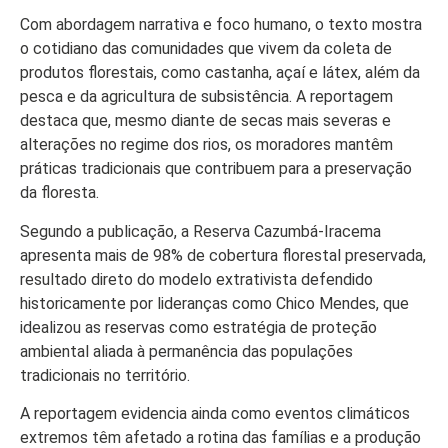
Colunas
Com abordagem narrativa e foco humano, o texto mostra
Especiais
o cotidiano das comunidades que vivem da coleta de
Gastronomia
produtos florestais, como castanha, açaí e látex, além da
pesca e da agricultura de subsistência. A reportagem
TV Portal
destaca que, mesmo diante de secas mais severas e
alterações no regime dos rios, os moradores mantêm
Sobre o
práticas tradicionais que contribuem para a preservação
Portal Acre
da floresta.
Expediente
Segundo a publicação, a Reserva Cazumbá-Iracema
Política de
apresenta mais de 98% de cobertura florestal preservada,
privacidade
resultado direto do modelo extrativista defendido
historicamente por lideranças como Chico Mendes, que
Fale com
idealizou as reservas como estratégia de proteção
Portal Acre
ambiental aliada à permanência das populações
tradicionais no território.
A reportagem evidencia ainda como eventos climáticos
extremos têm afetado a rotina das famílias e a produção