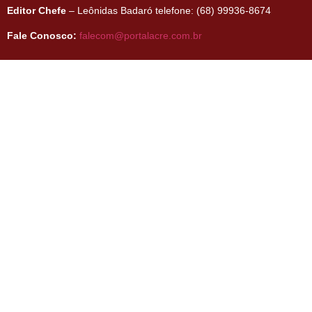
Editor Chefe
– Leônidas Badaró telefone: (68) 99936-8674
Fale Conosco:
falecom@portalacre.com.br