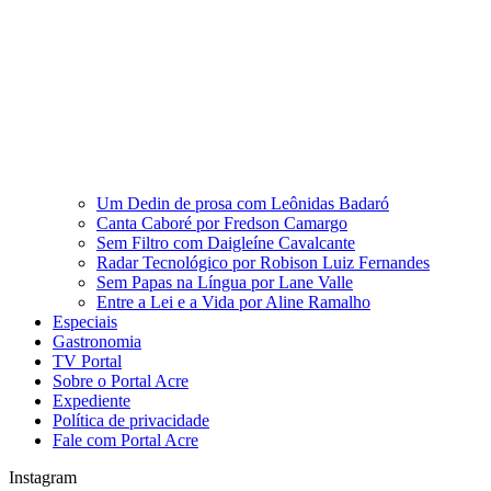
Um Dedin de prosa com Leônidas Badaró
Canta Caboré por Fredson Camargo
Sem Filtro com Daigleíne Cavalcante
Radar Tecnológico por Robison Luiz Fernandes
Sem Papas na Língua por Lane Valle
Entre a Lei e a Vida por Aline Ramalho
Especiais
Gastronomia
TV Portal
Sobre o Portal Acre
Expediente
Política de privacidade
Fale com Portal Acre
Instagram