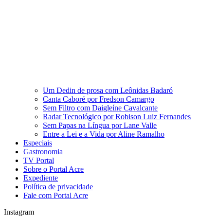
Um Dedin de prosa com Leônidas Badaró
Canta Caboré por Fredson Camargo
Sem Filtro com Daigleíne Cavalcante
Radar Tecnológico por Robison Luiz Fernandes
Sem Papas na Língua por Lane Valle
Entre a Lei e a Vida por Aline Ramalho
Especiais
Gastronomia
TV Portal
Sobre o Portal Acre
Expediente
Política de privacidade
Fale com Portal Acre
Instagram