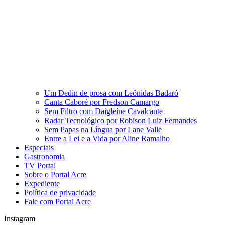
Um Dedin de prosa com Leônidas Badaró
Canta Caboré por Fredson Camargo
Sem Filtro com Daigleíne Cavalcante
Radar Tecnológico por Robison Luiz Fernandes
Sem Papas na Língua por Lane Valle
Entre a Lei e a Vida por Aline Ramalho
Especiais
Gastronomia
TV Portal
Sobre o Portal Acre
Expediente
Política de privacidade
Fale com Portal Acre
Instagram