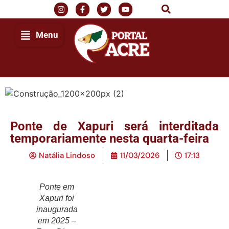
Menu
Ponte de Xapuri será interditada
temporariamente nesta quarta-feira
Natália Lindoso
11/03/2026
17:13
Ponte em
Xapuri foi
inaugurada
em 2025 –