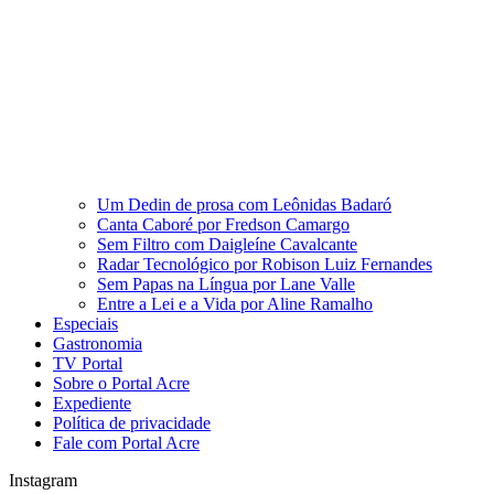
Um Dedin de prosa com Leônidas Badaró
Canta Caboré por Fredson Camargo
Sem Filtro com Daigleíne Cavalcante
Radar Tecnológico por Robison Luiz Fernandes
Sem Papas na Língua por Lane Valle
Entre a Lei e a Vida por Aline Ramalho
Especiais
Gastronomia
TV Portal
Sobre o Portal Acre
Expediente
Política de privacidade
Fale com Portal Acre
Instagram