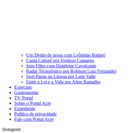
Um Dedin de prosa com Leônidas Badaró
Canta Caboré por Fredson Camargo
Sem Filtro com Daigleíne Cavalcante
Radar Tecnológico por Robison Luiz Fernandes
Sem Papas na Língua por Lane Valle
Entre a Lei e a Vida por Aline Ramalho
Especiais
Gastronomia
TV Portal
Sobre o Portal Acre
Expediente
Política de privacidade
Fale com Portal Acre
Instagram