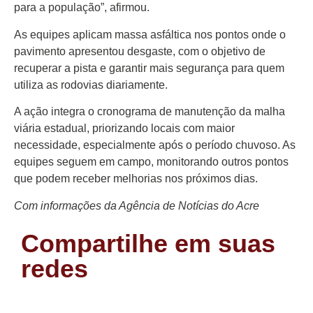
Colunas
para a população”, afirmou.
Especiais
As equipes aplicam massa asfáltica nos pontos onde o
Gastronomia
pavimento apresentou desgaste, com o objetivo de
recuperar a pista e garantir mais segurança para quem
TV Portal
utiliza as rodovias diariamente.
Sobre o
A ação integra o cronograma de manutenção da malha
Portal Acre
viária estadual, priorizando locais com maior
necessidade, especialmente após o período chuvoso. As
Expediente
equipes seguem em campo, monitorando outros pontos
Política de
que podem receber melhorias nos próximos dias.
privacidade
Com informações da Agência de Notícias do Acre
Fale com
Portal Acre
Compartilhe em suas
redes