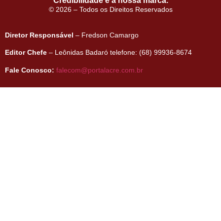
Credibilidade é a nossa marca.
© 2026 – Todos os Direitos Reservados
Diretor Responsável
– Fredson Camargo
Editor Chefe
– Leônidas Badaró telefone: (68) 99936-8674
Fale Conosco:
falecom@portalacre.com.br