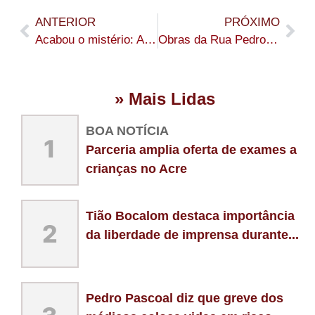
ANTERIOR
PRÓXIMO
Acabou o mistério: Ao lado de Aécio Neves, Bocalom se filia e vai ser candidato ao governo pelo PSDB
Obras da Rua Pedro Alexandrino avançam para etapa final
» Mais Lidas
BOA NOTÍCIA
1
Parceria amplia oferta de exames a
crianças no Acre
Tião Bocalom destaca importância
2
da liberdade de imprensa durante...
Pedro Pascoal diz que greve dos