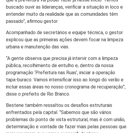
Colunas
buscado ouvir as lideranças, verificar a situação in loco e
Especiais
entender muito da realidade que as comunidades têm
Gastronomia
passado”, afirmou gestor.
Acompanhado de secretários e equipe técnica, o gestor
TV Portal
explicou que as primeiras ações devem focar na limpeza
Sobre o
urbana e manutenção das vias.
Portal Acre
“A gente observa que precisa já intervir com a limpeza
Expediente
pública, recolhimento de entulho e, dentro da nossa
programação ‘Prefeitura nas Ruas’, iniciar a operação
Política de
tapa-buraco. Vamos intensificar isso ao longo do verão e
privacidade
incluir essas áreas no nosso cronograma de recuperação”,
Fale com
disse o prefeito de Rio Branco.
Portal Acre
Bestene também ressaltou os desafios estruturais
enfrentados pela capital. “Sabemos que são vários
problemas do ponto de vista estrutural, mas é com união,
determinação e vontade de fazer mais pelas pessoas que