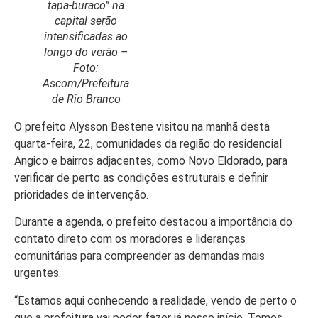
tapa-buraco” na
capital serão
intensificadas ao
longo do verão –
Foto:
Início
Ascom/Prefeitura
Últimas
de Rio Branco
Notícias
O prefeito Alysson Bestene visitou na manhã desta
Agenda
quarta-feira, 22, comunidades da região do residencial
Cultural
Angico e bairros adjacentes, como Novo Eldorado, para
verificar de perto as condições estruturais e definir
Política
prioridades de intervenção.
Economia
Durante a agenda, o prefeito destacou a importância do
contato direto com os moradores e lideranças
Atos Oficiais
comunitárias para compreender as demandas mais
Atualidades
urgentes.
Blogs e
“Estamos aqui conhecendo a realidade, vendo de perto o
que a prefeitura vai poder fazer já nesse início. Temos