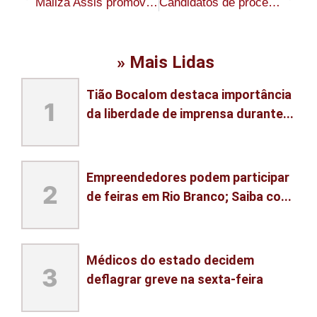
Mailza Assis promove novas mudanças na Sesacre; Complexo Regulador Estadual tem nova gerência
Candidatos de processo seletivo da Educação no AC são convocados para assinatura de contratos e entrega de documentos
» Mais Lidas
Tião Bocalom destaca importância
1
da liberdade de imprensa durante...
Empreendedores podem participar
2
de feiras em Rio Branco; Saiba co...
Médicos do estado decidem
3
deflagrar greve na sexta-feira