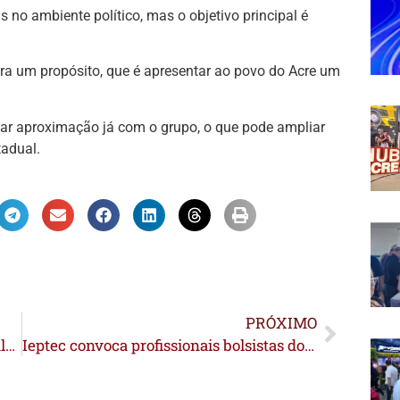
 no ambiente político, mas o objetivo principal é
para um propósito, que é apresentar ao povo do Acre um
izar aproximação já com o grupo, o que pode ampliar
tadual.
PRÓXIMO
Joelma é confirmada na Festa do Trabalhador em Cruzeiro do Sul
Ieptec convoca profissionais bolsistas docentes para atuação em Rio Branco