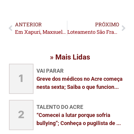
ANTERIOR
PRÓXIMO
Em Xapuri, Maxsuel Maia dá ordem de serviço para construção da nova concha acústica do município
Loteamento São Francisco recebe serviços de limpeza e recuperação de vias em Rio Branco
» Mais Lidas
VAI PARAR
1
Greve dos médicos no Acre começa
nesta sexta; Saiba o que funcion...
TALENTO DO ACRE
2
“Comecei a lutar porque sofria
bullying”; Conheça o pugilista de ...