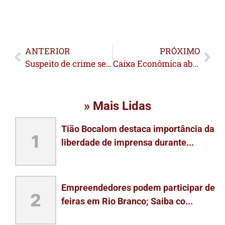
ANTERIOR
PRÓXIMO
Suspeito de crime sexual contra menor é capturado após anos foragido em Sena Madureira
Caixa Econômica abre cadastro para MEIs prestarem serviço às agências; projeto deve passar pelo AC
» Mais Lidas
Tião Bocalom destaca importância da
1
liberdade de imprensa durante...
Empreendedores podem participar de
2
feiras em Rio Branco; Saiba co...