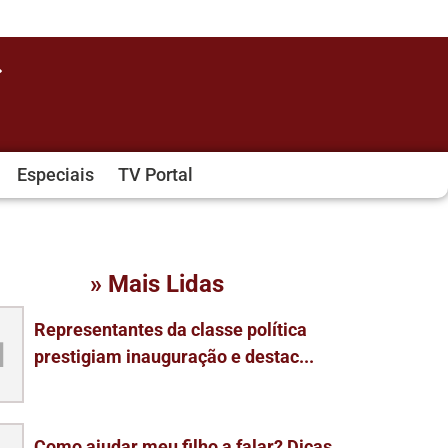
Especiais
TV Portal
» Mais Lidas
Representantes da classe política
1
prestigiam inauguração e destac...
Como ajudar meu filho a falar? Dicas