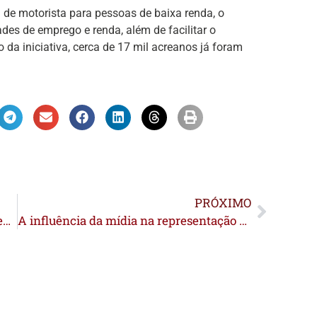
ra de motorista para pessoas de baixa renda, o
es de emprego e renda, além de facilitar o
 da iniciativa, cerca de 17 mil acreanos já foram
PRÓXIMO
Mais de 230 produtores acreanos são beneficiados com insumos voltados para fortalecimento da pecuária leiteira
A influência da mídia na representação LGBTI+: um olhar sobre o papel social da imprensa