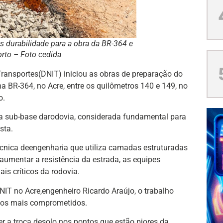
 durabilidade para a obra da BR-364 e
rto – Foto cedida
Transportes(DNIT) iniciou as obras de preparação do
 BR-364, no Acre, entre os quilômetros 140 e 149, no
o.
da sub-base darodovia, considerada fundamental para
sta.
cnica deengenharia que utiliza camadas estruturadas
aumentar a resistência da estrada, as equipes
s críticos da rodovia.
IT no Acre,engenheiro Ricardo Araújo, o trabalho
chos mais comprometidos.
r a troca desolo nos pontos que estão piores da