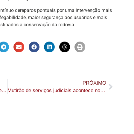
 contínuo dereparos pontuais por uma intervenção mais
afegabilidade, maior segurança aos usuários e mais
estinados à conservação da rodovia.
PRÓXIMO
Carne bovina fica mais cara novamente e pesa no orçamento em Sena Madureira
Mutirão de serviços judiciais acontece no Bujari nos dias 9 e 10 de abril