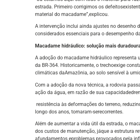
estrada. Primeiro corrigimos os defeitosexistent
material do macadame”,explicou.
A intervenção inclui ainda ajustes no desenho 
considerados essenciais para o desempenho da
Macadame hidráulico: solução mais duradour
A adoção do macadame hidráulico representa 
da BR-364. Historicamente, o trechoexige cons
climáticas daAmazônia, ao solo sensível à umid
Com a adoção da nova técnica, a rodovia passa
ação da água, em razão de sua capacidadedren
resistência às deformações do terreno, reduzin
longo dos anos, tornaram-serecorrentes.
Além de aumentar a vida útil da estrada, o mac
dos custos de manutenção, jáque a estrutura re
afundamentos eproblemas provocados pela infi