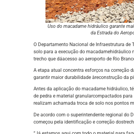
Uso do macadame hidráulico garante mais
da Estrada do Aeropo
O Departamento Nacional de Infraestrutura de 
solo para a execução do macadamehidráulico na
trecho que dáacesso ao aeroporto de Rio Branc
A etapa atual concentra esforços na correção 
garantir maior durabilidade àreconstrução da pi
Antes da aplicação do macadame hidráulico, té
de pedra e material granularcompactados para 
realizam achamada troca de solo nos pontos mai
De acordo com o superintendente regional do DN
começou pela identificação e correção dostre
“Já estamos aqui com todo o material para faze