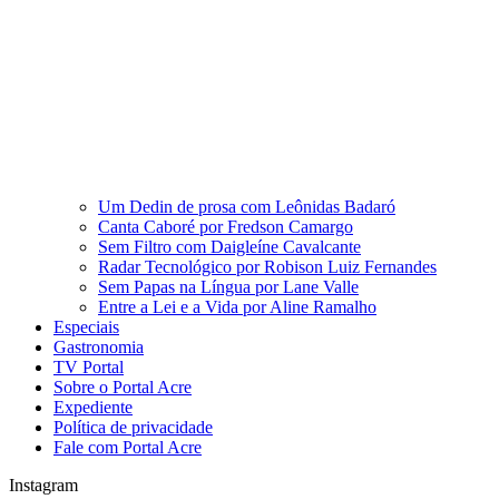
Um Dedin de prosa com Leônidas Badaró
Canta Caboré por Fredson Camargo
Sem Filtro com Daigleíne Cavalcante
Radar Tecnológico por Robison Luiz Fernandes
Sem Papas na Língua por Lane Valle
Entre a Lei e a Vida por Aline Ramalho
Especiais
Gastronomia
TV Portal
Sobre o Portal Acre
Expediente
Política de privacidade
Fale com Portal Acre
Instagram