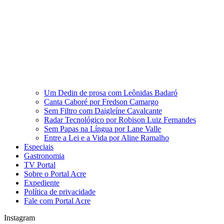
Um Dedin de prosa com Leônidas Badaró
Canta Caboré por Fredson Camargo
Sem Filtro com Daigleíne Cavalcante
Radar Tecnológico por Robison Luiz Fernandes
Sem Papas na Língua por Lane Valle
Entre a Lei e a Vida por Aline Ramalho
Especiais
Gastronomia
TV Portal
Sobre o Portal Acre
Expediente
Política de privacidade
Fale com Portal Acre
Instagram