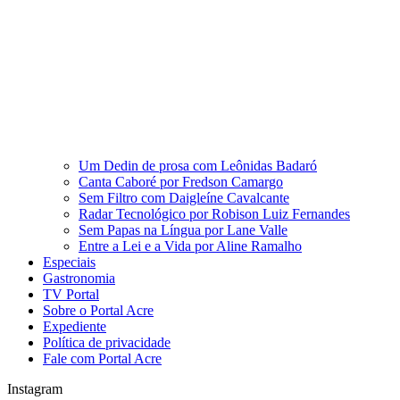
Um Dedin de prosa com Leônidas Badaró
Canta Caboré por Fredson Camargo
Sem Filtro com Daigleíne Cavalcante
Radar Tecnológico por Robison Luiz Fernandes
Sem Papas na Língua por Lane Valle
Entre a Lei e a Vida por Aline Ramalho
Especiais
Gastronomia
TV Portal
Sobre o Portal Acre
Expediente
Política de privacidade
Fale com Portal Acre
Instagram