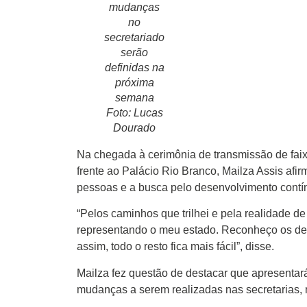
mudanças
Atualidades
no
secretariado
Blogs e Colunas
serão
definidas na
Especiais
próxima
semana
Gastronomia
Foto: Lucas
Dourado
TV Portal
Na chegada à cerimônia de transmissão de faixa,
frente ao Palácio Rio Branco, Mailza Assis afirm
Sobre o Portal Acre
pessoas e a busca pelo desenvolvimento contí
Expediente
“Pelos caminhos que trilhei e pela realidade de
representando o meu estado. Reconheço os de
Política de privacidade
assim, todo o resto fica mais fácil”, disse.
Mailza fez questão de destacar que apresentar
Fale com Portal Acre
mudanças a serem realizadas nas secretarias, 