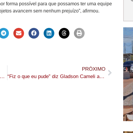
or forma possível para que possamos ter uma equipe
rojetos avancem sem nenhum prejuízo”, afirmou.
PRÓXIMO
daval atinge Feira do Peixe em Feijó e causa prejuízos
“Fiz o que eu pude” diz Gladson Cameli ao deixar governo do Acre