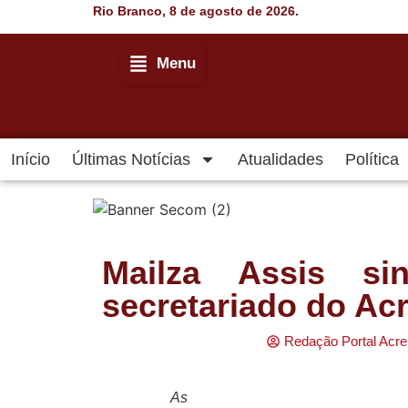
Rio Branco, 8 de agosto de 2026.
Menu
Início
Últimas Notícias
Atualidades
Política
Início
Últimas Notícias
Agenda Cultural
Mailza Assis si
secretariado do Ac
Política
Economia
Redação Portal Acre
Atos Oficiais
As