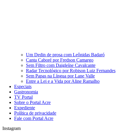
Um Dedin de prosa com Leônidas Badaró
Canta Caboré por Fredson Camargo
Sem Filtro com Daigleíne Cavalcante
Radar Tecnológico por Robison Luiz Fernandes
Sem Papas na Língua por Lane Valle
Entre a Lei e a Vida por Aline Ramalho
Especiais
Gastronomia
TV Portal
Sobre o Portal Acre
Expediente
Política de privacidade
Fale com Portal Acre
Instagram