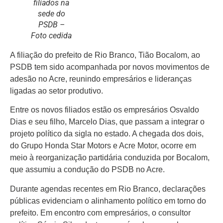
filiados na
Atos Oficiais
sede do
PSDB –
Atualidades
Foto cedida
A filiação do prefeito de Rio Branco, Tião Bocalom, ao
Blogs e Colunas
PSDB tem sido acompanhada por novos movimentos de
adesão no Acre, reunindo empresários e lideranças
Especiais
ligadas ao setor produtivo.
Gastronomia
Entre os novos filiados estão os empresários Osvaldo
Dias e seu filho, Marcelo Dias, que passam a integrar o
TV Portal
projeto político da sigla no estado. A chegada dos dois,
do Grupo Honda Star Motors e Acre Motor, ocorre em
Sobre o Portal Acre
meio à reorganização partidária conduzida por Bocalom,
que assumiu a condução do PSDB no Acre.
Expediente
Durante agendas recentes em Rio Branco, declarações
públicas evidenciam o alinhamento político em torno do
Política de
privacidade
prefeito. Em encontro com empresários, o consultor