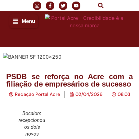
Menu
Início
PSDB se reforça no Acre com a
filiação de empresários de sucesso
Últimas Notícias
Redação Portal Acre
02/04/2026
08:03
Agenda Cultural
Bocalom
Política
recepcionou
os dois
Economia
novos