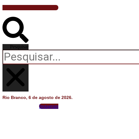
Pesquisar
Rio Branco, 6 de agosto de 2026.
Instagram
Acre
Brasil
Saúde
Educação
Polícia
Entreterimento