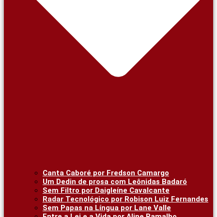
Canta Caboré por Fredson Camargo
Um Dedin de prosa com Leônidas Badaró
Sem Filtro por Daigleíne Cavalcante
Radar Tecnológico por Robison Luiz Fernandes
Sem Papas na Língua por Lane Valle
Entre a Lei e a Vida por Aline Ramalho