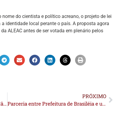
ome do cientista e político acreano, o projeto de lei
 a identidade local perante o país. A proposta agora
 da ALEAC antes de ser votada em plenário pelos
PRÓXIMO
Eduardo Velloso é homenageado pela Câmara de Capixaba após destinar recursos para revitalização do prédio: “Nossa eterna gratidão”
Parceria entre Prefeitura de Brasiléia e universidade boliviana amplia campo de estágio para estudantes de Medicina