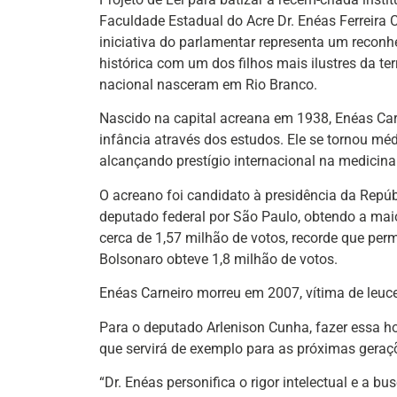
Faculdade Estadual do Acre Dr. Enéas Ferreira
iniciativa do parlamentar representa um recon
histórica com um dos filhos mais ilustres da ter
nacional nasceram em Rio Branco.
Nascido na capital acreana em 1938, Enéas Car
infância através dos estudos. Ele se tornou médi
alcançando prestígio internacional na medicin
O acreano foi candidato à presidência da Repúb
deputado federal por São Paulo, obtendo a maior
cerca de 1,57 milhão de votos, recorde que pe
Bolsonaro obteve 1,8 milhão de votos.
Enéas Carneiro morreu em 2007, vítima de leu
Para o deputado Arlenison Cunha, fazer essa h
que servirá de exemplo para as próximas geraç
“Dr. Enéas personifica o rigor intelectual e a 