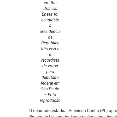
em Rio
Branco,
Enéas foi
candidato
à
presidência
da
República
três vezes
e
recordista
de votos
para
deputado
federal em
São Paulo
– Foto
reprodução
O deputado estadual Arlenison Cunha (PL) apr
Projeto de Lei para batizar a recém-criada inst