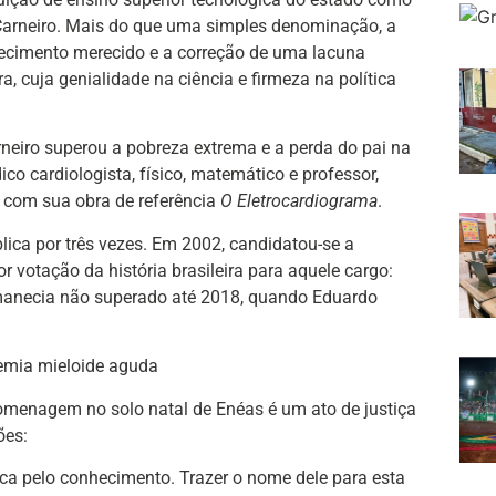
 Carneiro. Mais do que uma simples denominação, a
hecimento merecido e a correção de uma lacuna
ra, cuja genialidade na ciência e firmeza na política
neiro superou a pobreza extrema e a perda do pai na
co cardiologista, físico, matemático e professor,
a com sua obra de referência
O Eletrocardiograma
.
lica por três vezes. Em 2002, candidatou-se a
 votação da história brasileira para aquele cargo:
rmanecia não superado até 2018, quando Eduardo
cemia mieloide aguda
omenagem no solo natal de Enéas é um ato de justiça
ões:
busca pelo conhecimento. Trazer o nome dele para esta