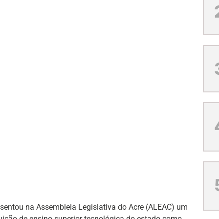
esentou na Assembleia Legislativa do Acre (ALEAC) um
ituição de ensino superior tecnológica do estado como