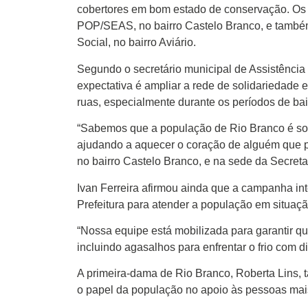
Colunas
cobertores em bom estado de conservação. Os
Especiais
POP/SEAS, no bairro Castelo Branco, e também
Social, no bairro Aviário.
Gastronomia
Segundo o secretário municipal de Assistência 
TV Portal
expectativa é ampliar a rede de solidariedade 
ruas, especialmente durante os períodos de bai
Sobre o
Portal Acre
“Sabemos que a população de Rio Branco é soli
Expediente
ajudando a aquecer o coração de alguém que p
no bairro Castelo Branco, e na sede da Secretari
Política de
privacidade
Ivan Ferreira afirmou ainda que a campanha in
Prefeitura para atender a população em situaçã
Fale com
Portal Acre
“Nossa equipe está mobilizada para garantir 
incluindo agasalhos para enfrentar o frio com d
A primeira-dama de Rio Branco, Roberta Lins, t
o papel da população no apoio às pessoas mais