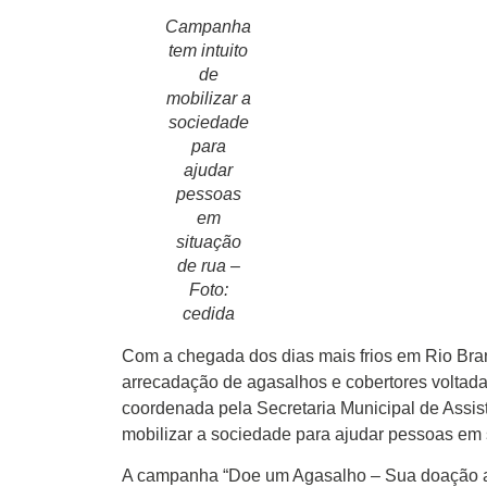
Campanha
tem intuito
de
mobilizar a
Início
sociedade
para
Últimas
ajudar
Notícias
pessoas
Agenda
em
Cultural
situação
de rua –
Política
Foto:
cedida
Economia
Com a chegada dos dias mais frios em Rio Bra
Atos Oficiais
arrecadação de agasalhos e cobertores voltada
coordenada pela Secretaria Municipal de Assi
Atualidades
mobilizar a sociedade para ajudar pessoas em s
Blogs e
A campanha “Doe um Agasalho – Sua doação aq