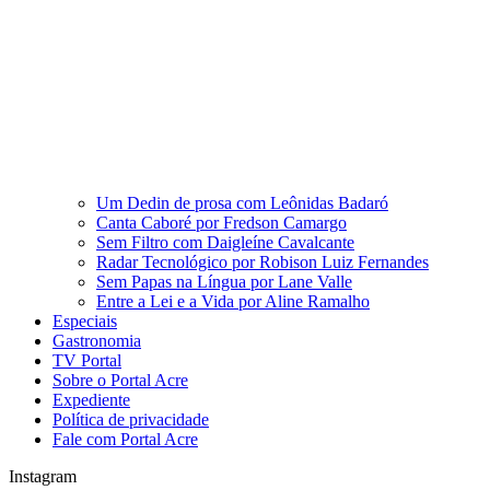
Um Dedin de prosa com Leônidas Badaró
Canta Caboré por Fredson Camargo
Sem Filtro com Daigleíne Cavalcante
Radar Tecnológico por Robison Luiz Fernandes
Sem Papas na Língua por Lane Valle
Entre a Lei e a Vida por Aline Ramalho
Especiais
Gastronomia
TV Portal
Sobre o Portal Acre
Expediente
Política de privacidade
Fale com Portal Acre
Instagram