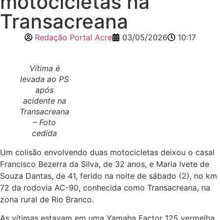
motocicletas na
Transacreana
Redação Portal Acre
03/05/2026
10:17
Vítima é
levada ao PS
após
acidente na
Transacreana
– Foto
cedida
Um colisão envolvendo duas motocicletas deixou o casal
Francisco Bezerra da Silva, de 32 anos, e Maria Ivete de
Souza Dantas, de 41, ferido na noite de sábado (2), no km
72 da rodovia AC-90, conhecida como Transacreana, na
zona rural de Rio Branco.
As vítimas estavam em uma Yamaha Factor 125 vermelha,