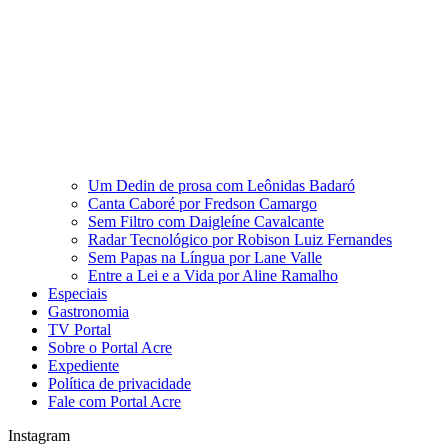
Um Dedin de prosa com Leônidas Badaró
Canta Caboré por Fredson Camargo
Sem Filtro com Daigleíne Cavalcante
Radar Tecnológico por Robison Luiz Fernandes
Sem Papas na Língua por Lane Valle
Entre a Lei e a Vida por Aline Ramalho
Especiais
Gastronomia
TV Portal
Sobre o Portal Acre
Expediente
Política de privacidade
Fale com Portal Acre
Instagram