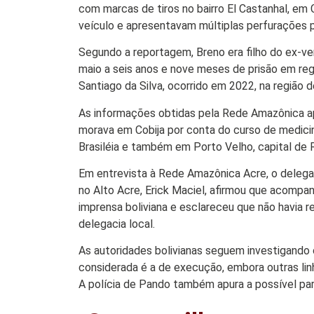
Colunas
com marcas de tiros no bairro El Castanhal, em
Especiais
veículo e apresentavam múltiplas perfurações 
Gastronomia
Segundo a reportagem, Breno era filho do ex-ve
maio a seis anos e nove meses de prisão em re
TV Portal
Santiago da Silva, ocorrido em 2022, na região de
Sobre o
As informações obtidas pela Rede Amazônica ap
Portal Acre
morava em Cobija por conta do curso de medicina
Brasiléia e também em Porto Velho, capital de 
Expediente
Em entrevista à Rede Amazônica Acre, o delegado
Política de
privacidade
no Alto Acre, Erick Maciel, afirmou que acompa
imprensa boliviana e esclareceu que não havia 
Fale com
delegacia local.
Portal Acre
As autoridades bolivianas seguem investigando 
considerada é a de execução, embora outras lin
A polícia de Pando também apura a possível par