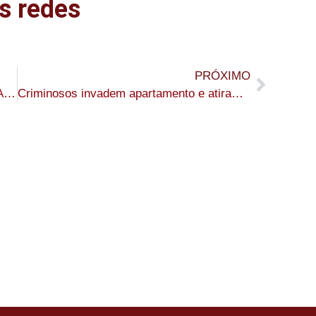
s redes
PRÓXIMO
Após tragédia no Instituto São José, MPAC recomenda que profissionais de psicologia e assistência social estejam presentes nas escolas
Criminosos invadem apartamento e atiram em morador no Segundo Distrito