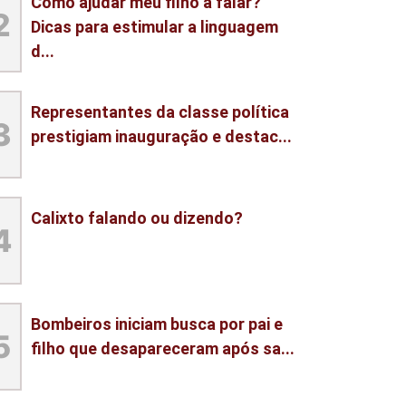
Como ajudar meu filho a falar?
2
Dicas para estimular a linguagem
d...
Representantes da classe política
3
prestigiam inauguração e destac...
Calixto falando ou dizendo?
4
Bombeiros iniciam busca por pai e
5
filho que desapareceram após sa...