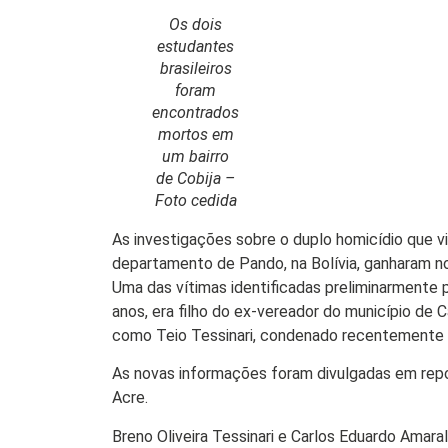
Os dois
estudantes
brasileiros
foram
Início
encontrados
mortos em
Últimas
um bairro
Notícias
de Cobija –
Agenda
Foto cedida
Cultural
As investigações sobre o duplo homicídio que vit
Política
departamento de Pando, na Bolívia, ganharam 
Uma das vítimas identificadas preliminarmente pel
Economia
anos, era filho do ex-vereador do município de 
como Teio Tessinari, condenado recentemente p
Atos Oficiais
As novas informações foram divulgadas em rep
Atualidades
Acre.
Blogs e
Breno Oliveira Tessinari e Carlos Eduardo Amar