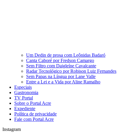
Um Dedin de prosa com Leônidas Badaró
Canta Caboré por Fredson Camargo
Sem Filtro com Daigleíne Cavalcante
Radar Tecnológico por Robison Luiz Fernandes
Sem Papas na Língua por Lane Valle
Entre a Lei e a Vida por Aline Ramalho
Especiais
Gastronomia
TV Portal
Sobre o Portal Acre
Expediente
Política de privacidade
Fale com Portal Acre
Instagram