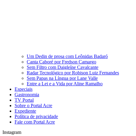
Um Dedin de prosa com Leônidas Badaró
Canta Caboré por Fredson Camargo
Sem Filtro com Daigleíne Cavalcante
Radar Tecnológico por Robison Luiz Fernandes
Sem Papas na Língua por Lane Valle
Entre a Lei e a Vida por Aline Ramalho
Especiais
Gastronomia
TV Portal
Sobre o Portal Acre
Expediente
Política de privacidade
Fale com Portal Acre
Instagram