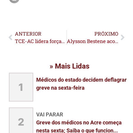
ANTERIOR
PRÓXIMO
TCE-AC lidera força-tarefa para chegar a comunidade isolada na Reserva Extrativista Chico Mendes
Alysson Bestene acompanha Campeonato de Pesca e anuncia inclusão do evento no calendário oficial de Rio Branco
» Mais Lidas
Médicos do estado decidem deflagrar
1
greve na sexta-feira
VAI PARAR
2
Greve dos médicos no Acre começa
nesta sexta; Saiba o que funcion...