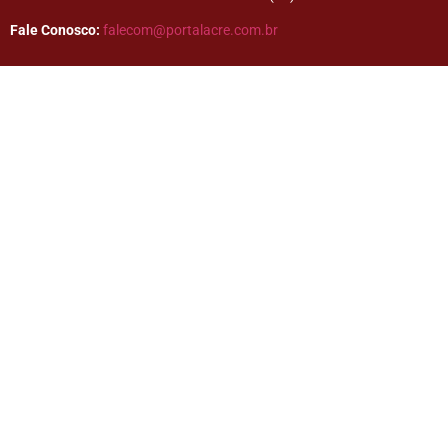
Fale Conosco:
falecom@portalacre.com.br