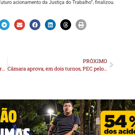
turo acionamento da Justiça do Trabalho”, finalizou.
PRÓXIMO
Faltando um dia para o fim do prazo, acreanos já entregaram mais de 98 mil declarações de Imposto de Renda
Câmara aprova, em dois turnos, PEC pelo fim da escala 6×1; Texto segue para votação no Senado