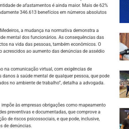
antidade de afastamentos é ainda maior. Mais de 62%
adamente 346.613 benefícios em números absolutos
a Medeiros, a mudança na normativa demonstra a
úde mental dos funcionários. As consequências das
ctos na vida das pessoas, também econômicos. O
o acrescidos ao aumento das denúncias de assédio
mo na comunicação virtual, com exigências de
os danos à saúde mental de qualquer pessoa, que pode
dos no ambiente de trabalho”, detalha a advogada.
iva impõe às empresas obrigações como mapeamento
dades preventivas e documentadas, que comprove a
ão de riscos psicossociais, e que pode, inclusive,
s de denúncias.