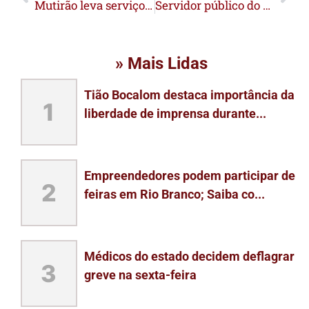
Mutirão leva serviços integrados e reforça cidadania para população em situação de rua em Rio Branco
Servidor público do Acre aciona a Justiça após perder mais de R$ 20 mil em apostas online
» Mais Lidas
Tião Bocalom destaca importância da
1
liberdade de imprensa durante...
Empreendedores podem participar de
2
feiras em Rio Branco; Saiba co...
Médicos do estado decidem deflagrar
3
greve na sexta-feira