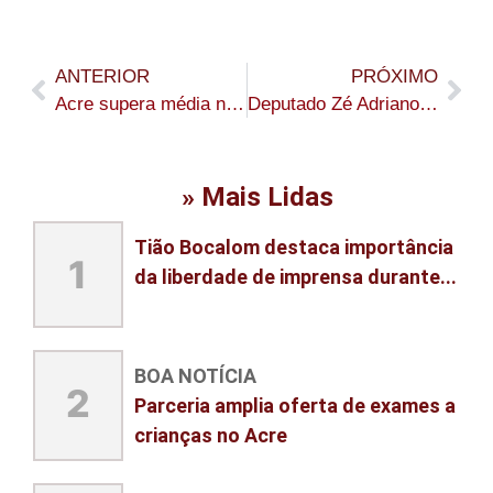
ANTERIOR
PRÓXIMO
Acre supera média nacional em “Oportunidades”, apesar dos desafios amazônicos, aponta IPS Brasil 2026
Deputado Zé Adriano participa de debate sobre Reforma Tributária e defende segurança para o setor produtivo
» Mais Lidas
Tião Bocalom destaca importância
1
da liberdade de imprensa durante...
BOA NOTÍCIA
2
Parceria amplia oferta de exames a
crianças no Acre