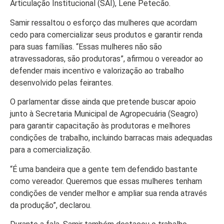
Colunas
Articulação Institucional (SAI), Lene Petecão.
Especiais
Samir ressaltou o esforço das mulheres que acordam
cedo para comercializar seus produtos e garantir renda
Gastronomia
para suas famílias. “Essas mulheres não são
TV Portal
atravessadoras, são produtoras”, afirmou o vereador ao
defender mais incentivo e valorização ao trabalho
Sobre o
desenvolvido pelas feirantes.
Portal Acre
O parlamentar disse ainda que pretende buscar apoio
Expediente
junto à Secretaria Municipal de Agropecuária (Seagro)
Política de
para garantir capacitação às produtoras e melhores
privacidade
condições de trabalho, incluindo barracas mais adequadas
para a comercialização.
Fale com
Portal Acre
“É uma bandeira que a gente tem defendido bastante
como vereador. Queremos que essas mulheres tenham
condições de vender melhor e ampliar sua renda através
da produção”, declarou.