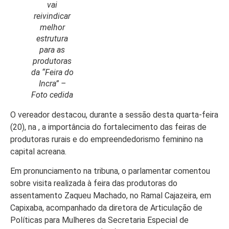
vai
reivindicar
melhor
estrutura
para as
Início
produtoras
Últimas
da “Feira do
Notícias
Incra” –
Foto cedida
Agenda
Cultural
O vereador destacou, durante a sessão desta quarta-feira
(20), na , a importância do fortalecimento das feiras de
Política
produtoras rurais e do empreendedorismo feminino na
capital acreana.
Economia
Em pronunciamento na tribuna, o parlamentar comentou
Atos Oficiais
sobre visita realizada à feira das produtoras do
Atualidades
assentamento Zaqueu Machado, no Ramal Cajazeira, em
Capixaba, acompanhado da diretora de Articulação de
Blogs e
Políticas para Mulheres da Secretaria Especial de