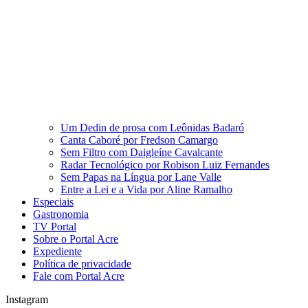
Um Dedin de prosa com Leônidas Badaró
Canta Caboré por Fredson Camargo
Sem Filtro com Daigleíne Cavalcante
Radar Tecnológico por Robison Luiz Fernandes
Sem Papas na Língua por Lane Valle
Entre a Lei e a Vida por Aline Ramalho
Especiais
Gastronomia
TV Portal
Sobre o Portal Acre
Expediente
Política de privacidade
Fale com Portal Acre
Instagram