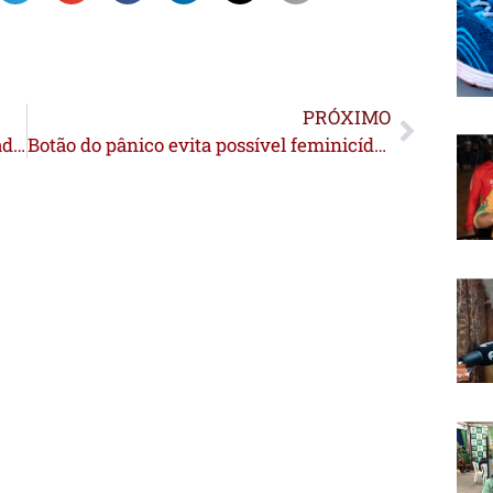
PRÓXIMO
Acre terá 50 representantes na Olimpíada Norte/Nordeste de Química 2026
Botão do pânico evita possível feminicídio e homem é preso após ameaçar ex-companheira em Sena Madureira