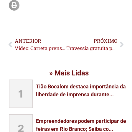
ANTERIOR
PRÓXIMO
Vídeo: Carreta prensa carro na Ponte Metálica e trânsito fica interrompido entre Brasiléia e Epitaciolândia
Travessia gratuita por balsa entre Cruzeiro do Sul e Rodrigues Alves é reestabelecida após construção de novo acesso
» Mais Lidas
Tião Bocalom destaca importância da
1
liberdade de imprensa durante...
Empreendedores podem participar de
2
feiras em Rio Branco; Saiba co...