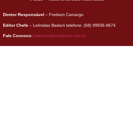
Diretor Responsável
– Fredson Camargo
Editor Chefe
– Leônidas Badaró telefone: (68) 99936-8674
Fale Conosco:
falecom@portalacre.com.br