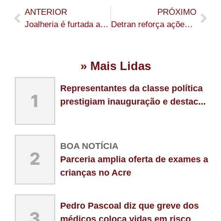
ANTERIOR
PRÓXIMO
Joalheria é furtada após vigilante ser rendido e criminosos abrirem buraco em parede no Centro de Rio Branco
Detran reforça ações de fiscalização e educação no trânsito para a Expoacre Juruá 2026
» Mais Lidas
Representantes da classe política
1
prestigiam inauguração e destac...
BOA NOTÍCIA
2
Parceria amplia oferta de exames a
crianças no Acre
Pedro Pascoal diz que greve dos
3
médicos coloca vidas em risco