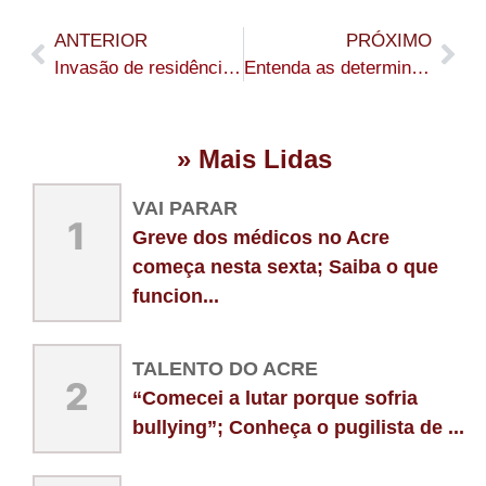
ANTERIOR
PRÓXIMO
Invasão de residência termina com ferido a facadas na Bahia Velha
Entenda as determinações da Justiça após o desabamento da Ponte Frei Paolino Baldassari em Sena Madureira
» Mais Lidas
VAI PARAR
1
Greve dos médicos no Acre
começa nesta sexta; Saiba o que
funcion...
TALENTO DO ACRE
2
“Comecei a lutar porque sofria
bullying”; Conheça o pugilista de ...