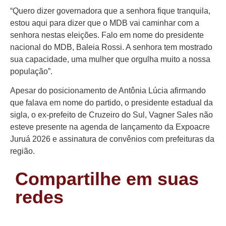
Colunas
“Quero dizer governadora que a senhora fique tranquila,
Especiais
estou aqui para dizer que o MDB vai caminhar com a
senhora nestas eleições. Falo em nome do presidente
Gastronomia
nacional do MDB, Baleia Rossi. A senhora tem mostrado
TV Portal
sua capacidade, uma mulher que orgulha muito a nossa
população”.
Sobre o
Portal Acre
Apesar do posicionamento de Antônia Lúcia afirmando
que falava em nome do partido, o presidente estadual da
Expediente
sigla, o ex-prefeito de Cruzeiro do Sul, Vagner Sales não
Política de
esteve presente na agenda de lançamento da Expoacre
privacidade
Juruá 2026 e assinatura de convênios com prefeituras da
região.
Fale com
Portal Acre
Compartilhe em suas
redes