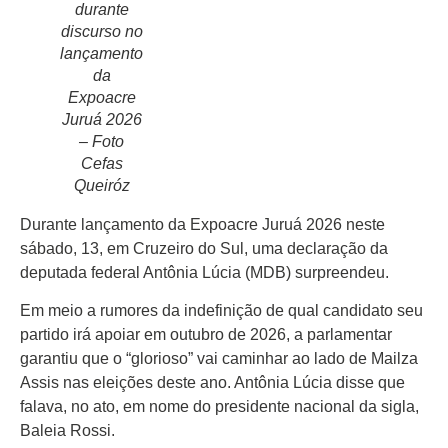
durante
discurso no
lançamento
da
Expoacre
Início
Juruá 2026
Últimas
– Foto
Notícias
Cefas
Queiróz
Agenda
Cultural
Durante lançamento da Expoacre Juruá 2026 neste
sábado, 13, em Cruzeiro do Sul, uma declaração da
Política
deputada federal Antônia Lúcia (MDB) surpreendeu.
Economia
Em meio a rumores da indefinição de qual candidato seu
partido irá apoiar em outubro de 2026, a parlamentar
Atos Oficiais
garantiu que o “glorioso” vai caminhar ao lado de Mailza
Atualidades
Assis nas eleições deste ano. Antônia Lúcia disse que
falava, no ato, em nome do presidente nacional da sigla,
Blogs e
Baleia Rossi.