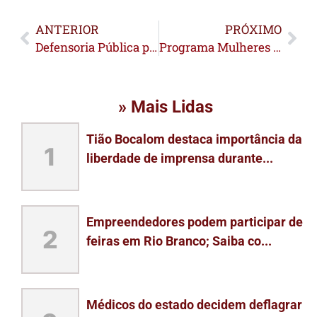
ANTERIOR
PRÓXIMO
Defensoria Pública pede que inscritos refaçam cadastro para os programas Viver com Meu Nome e Meu Pai Tem Nome
Programa Mulheres Mil fortalece rede de apoio feminina e empreendedorismo durante feira em Rio Branco
» Mais Lidas
Tião Bocalom destaca importância da
1
liberdade de imprensa durante...
Empreendedores podem participar de
2
feiras em Rio Branco; Saiba co...
Médicos do estado decidem deflagrar