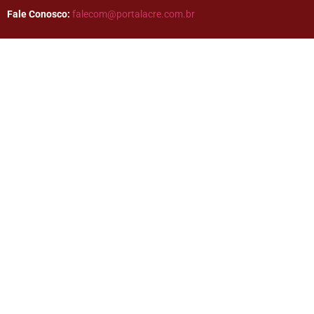
Fale Conosco:
falecom@portalacre.com.br