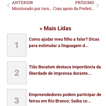
ANTERIOR
PRÓXIMO
Monitorado por tornozeleira morre no PS após ser baleado durante invasão a residência no Belo Jardim
Com apoio da Prefeitura, Festa da Padroeira reúne fiéis e fortalece tradições em Assis Brasil
» Mais Lidas
Como ajudar meu filho a falar? Dicas
1
para estimular a linguagem d...
Tião Bocalom destaca importância da
2
liberdade de imprensa durante...
Empreendedores podem participar de
3
feiras em Rio Branco; Saiba co...