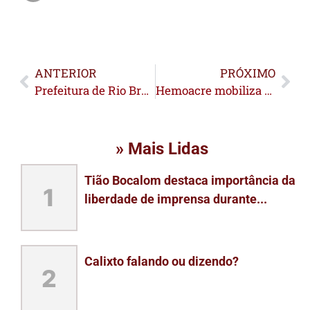
ANTERIOR
PRÓXIMO
Prefeitura de Rio Branco realiza segundo mutirão de ultrassonografias e atende 120 pessoas
Hemoacre mobiliza população em celebração ao Dia Mundial do Doador de Sangue
» Mais Lidas
Tião Bocalom destaca importância da
1
liberdade de imprensa durante...
Calixto falando ou dizendo?
2