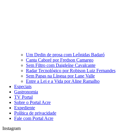
Um Dedin de prosa com Leônidas Badaró
Canta Caboré por Fredson Camargo
Sem Filtro com Daigleíne Cavalcante
Radar Tecnológico por Robison Luiz Fernandes
Sem Papas na Língua por Lane Valle
Entre a Lei e a Vida por Aline Ramalho
Especiais
Gastronomia
TV Portal
Sobre o Portal Acre
Expediente
Política de privacidade
Fale com Portal Acre
Instagram