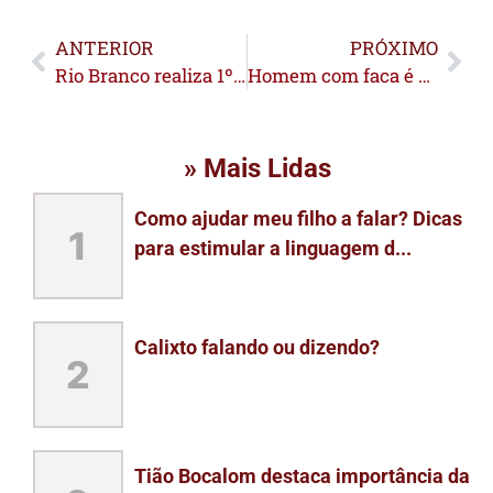
ANTERIOR
PRÓXIMO
Rio Branco realiza 1º Workshop do CaptaCidades para fortalecer a gestão pública e ampliar investimentos
Homem com faca é baleado durante surto psicótico
» Mais Lidas
Como ajudar meu filho a falar? Dicas
1
para estimular a linguagem d...
Calixto falando ou dizendo?
2
Tião Bocalom destaca importância da