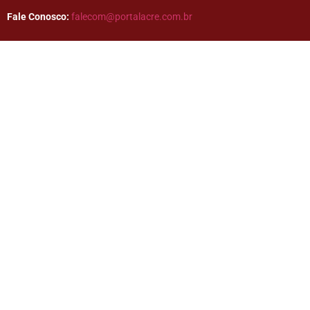
Fale Conosco:
falecom@portalacre.com.br