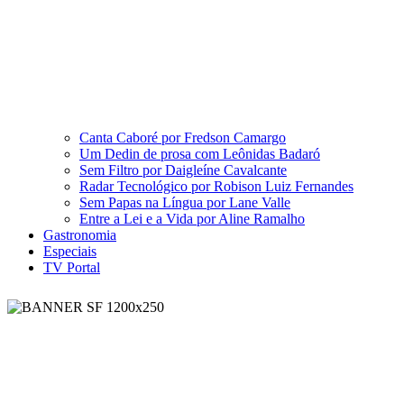
Canta Caboré por Fredson Camargo
Um Dedin de prosa com Leônidas Badaró
Sem Filtro por Daigleíne Cavalcante
Radar Tecnológico por Robison Luiz Fernandes
Sem Papas na Língua por Lane Valle
Entre a Lei e a Vida por Aline Ramalho
Gastronomia
Especiais
TV Portal