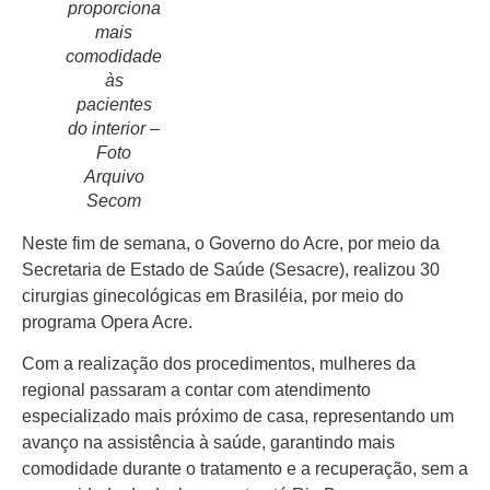
proporciona
mais
comodidade
às
pacientes
Início
do interior –
Últimas
Foto
Notícias
Arquivo
Secom
Agenda
Cultural
Neste fim de semana, o Governo do Acre, por meio da
Secretaria de Estado de Saúde (Sesacre), realizou 30
Política
cirurgias ginecológicas em Brasiléia, por meio do
programa Opera Acre.
Economia
Com a realização dos procedimentos, mulheres da
Atos Oficiais
regional passaram a contar com atendimento
Atualidades
especializado mais próximo de casa, representando um
avanço na assistência à saúde, garantindo mais
Blogs e
comodidade durante o tratamento e a recuperação, sem a