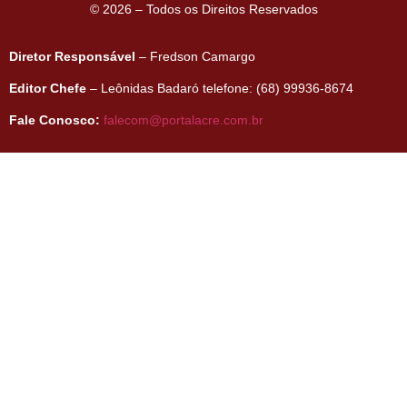
© 2026 – Todos os Direitos Reservados
Diretor Responsável
– Fredson Camargo
Editor Chefe
– Leônidas Badaró telefone: (68) 99936-8674
Fale Conosco:
falecom@portalacre.com.br