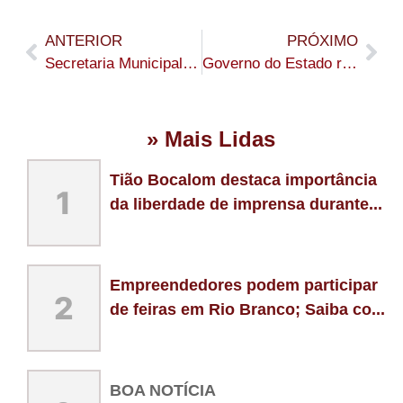
ANTERIOR
PRÓXIMO
Secretaria Municipal de Saúde de Assis Brasil realiza reunião de alinhamento com apoiadora regional do COSEMS
Governo do Estado realiza audiência pública para apresentar Programa Igreja Legal em Senador Guiomard
» Mais Lidas
Tião Bocalom destaca importância
1
da liberdade de imprensa durante...
Empreendedores podem participar
2
de feiras em Rio Branco; Saiba co...
BOA NOTÍCIA