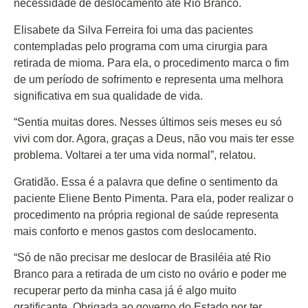
Colunas
necessidade de deslocamento até Rio Branco.
Especiais
Elisabete da Silva Ferreira foi uma das pacientes
contempladas pelo programa com uma cirurgia para
Gastronomia
retirada de mioma. Para ela, o procedimento marca o fim
TV Portal
de um período de sofrimento e representa uma melhora
significativa em sua qualidade de vida.
Sobre o
Portal Acre
“Sentia muitas dores. Nesses últimos seis meses eu só
vivi com dor. Agora, graças a Deus, não vou mais ter esse
Expediente
problema. Voltarei a ter uma vida normal”, relatou.
Política de
Gratidão. Essa é a palavra que define o sentimento da
privacidade
paciente Eliene Bento Pimenta. Para ela, poder realizar o
Fale com
procedimento na própria regional de saúde representa
Portal Acre
mais conforto e menos gastos com deslocamento.
“Só de não precisar me deslocar de Brasiléia até Rio
Branco para a retirada de um cisto no ovário e poder me
recuperar perto da minha casa já é algo muito
gratificante. Obrigada ao governo do Estado por ter