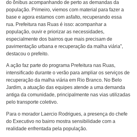
Colunas
do ônibus acompanhando de perto as demandas da
Especiais
população. Primeiro, viemos com material para fazer a
base e agora estamos com asfalto, recuperando essa
Gastronomia
rua. Prefeitura nas Ruas é isso: acompanhar a
população, ouvir e priorizar as necessidades,
TV Portal
especialmente dos bairros que mais precisam de
Sobre o
pavimentação urbana e recuperação da malha viária”,
Portal Acre
destacou o prefeito.
Expediente
A ação faz parte do programa Prefeitura nas Ruas,
intensificado durante o verão para ampliar os serviços de
Política de
recuperação da malha viária em Rio Branco. No Belo
privacidade
Jardim, a atuação das equipes atende a uma demanda
antiga da comunidade, principalmente nas vias utilizadas
Fale com
Portal Acre
pelo transporte coletivo.
Para o morador Laercio Rodrigues, a presença do chefe
do Executivo no bairro mostra sensibilidade com a
realidade enfrentada pela população.