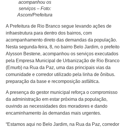
acompanhou os
serviços – Foto:
Ascom/Prefeitura
A Prefeitura de Rio Branco segue levando ações de
Início
infraestrutura para dentro dos bairros, com
Últimas
acompanhamento direto das demandas da população.
Notícias
Nesta segunda-feira, 8, no bairro Belo Jardim, o prefeito
Alysson Bestene, acompanhou os serviços executados
Agenda
pela Empresa Municipal de Urbanização de Rio Branco
Cultural
(Emurb) na Rua da Paz, uma das principais vias da
Política
comunidade e corredor utilizado pela linha de ônibus.
preparação da base e recomposição asfáltica.
Economia
A presença do gestor municipal reforça o compromisso
Atos Oficiais
da administração em estar próxima da população,
ouvindo as necessidades dos moradores e dando
Atualidades
encaminhamento às demandas mais urgentes.
Blogs e
“Estamos aqui no Belo Jardim, na Rua da Paz, corredor