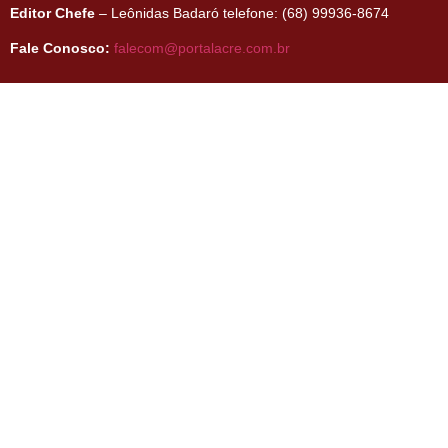
Editor Chefe
– Leônidas Badaró telefone: (68) 99936-8674
Fale Conosco:
falecom@portalacre.com.br