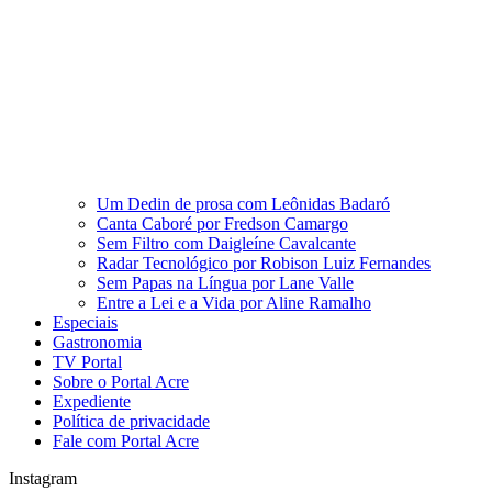
Um Dedin de prosa com Leônidas Badaró
Canta Caboré por Fredson Camargo
Sem Filtro com Daigleíne Cavalcante
Radar Tecnológico por Robison Luiz Fernandes
Sem Papas na Língua por Lane Valle
Entre a Lei e a Vida por Aline Ramalho
Especiais
Gastronomia
TV Portal
Sobre o Portal Acre
Expediente
Política de privacidade
Fale com Portal Acre
Instagram